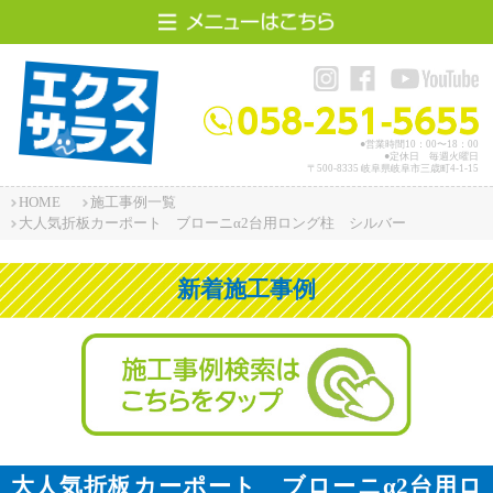
HOME
施工事例
●営業時間10：00〜18：00
●定休日 毎週火曜日
〒500-8335 岐阜県岐阜市三歳町4-1-15
エクスザラスって？
HOME
施工事例一覧
大人気折板カーポート ブローニα2台用ロング柱 シルバー
店舗案内
新着施工事例
アクセス
お問い合わせ
スタッフ紹介
リフォームサイト
施工事例選択
大人気折板カーポート ブローニα2台用ロ