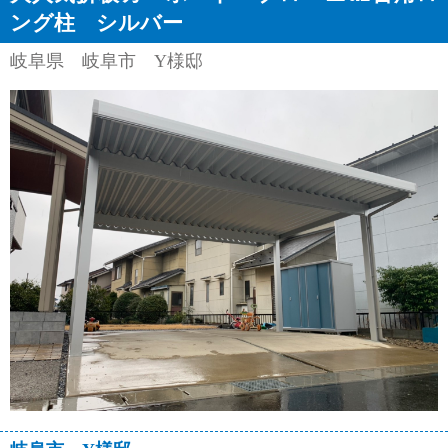
ング柱 シルバー
外構エクステリア工事一式
岐阜県 岐阜市 Y様邸
ガレージ・車庫まわり
カーポート
サイクルポート
ゲート
ガレージシャッター
土間コンクリート
お庭周り
デッキ
立水栓
格子
門まわり・アプローチ
フェンス
門扉
門塀
門柱
ポスト
表札
テラスまわり
テラス
サンルーム
ガーデンルーム
オーニング