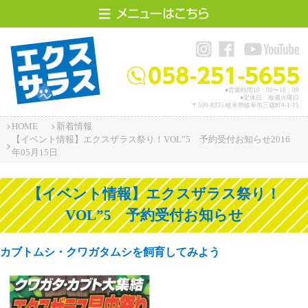
HOME
施工事例
●営業時間10：00〜18：00
●定休日 毎週火曜日
〒500-8335 岐阜県岐阜市三歳町4-1-15
エクスザラスって？
HOME
新着情報
【イベント情報】エクスザラス祭り！VOL”5 予約受付お知らせ2016
店舗案内
年05月15日
アクセス
【イベント情報】エクスザラス祭り！
VOL”5 予約受付お知らせ
お問い合わせ
カブトムシ・クワガタムシを飼育してみよう
スタッフ紹介
リフォームサイト