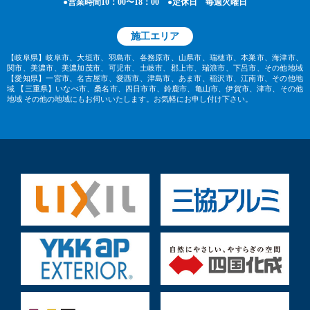
●営業時間10：00〜18：00 ●定休日 毎週火曜日
施工エリア
【岐阜県】岐阜市、大垣市、羽島市、各務原市、山県市、瑞穂市、本巣市、海津市、
関市、美濃市、美濃加茂市、可児市、土岐市、郡上市、瑞浪市、下呂市、その他地域
【愛知県】一宮市、名古屋市、愛西市、津島市、あま市、稲沢市、江南市、その他地
域
【三重県】いなべ市、桑名市、四日市市、鈴鹿市、亀山市、伊賀市、津市、その他
地域
その他の地域にもお伺いいたします。お気軽にお申し付け下さい。