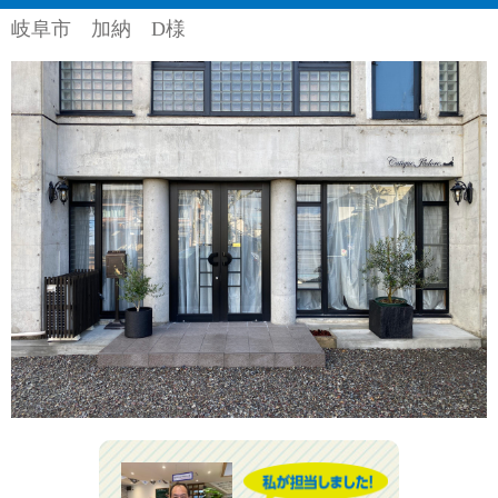
リフォーム一式工事
岐阜市 加納 D様
水まわり
浴室
キッチン
トイレ・洗面化粧台
ガス給湯器・エコキュート
内装
かべ紙（クロス）張替
フローリング床張替
畳・ふすま・網戸張替
洗濯物干し（室内・屋外）
カーテン・カーテンレール・ブラインド等
タイル張り（エコカラット）
外装
屋根工事（瓦・板金）
樋・雨戸取替
外壁工事（塗装・サイディング）
玄関ドア・窓等取替