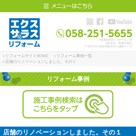
リフォームサイトHOME
リフォーム事例
●営業時間10：00〜18：00
●定休日 毎週火曜日
〒500-8335 岐阜県岐阜市三歳町4-1-15
リフォーム価格表
リフォームサイトHOME
リフォーム事例一覧
店舗のリノベーションしました。その１
お問い合わせ
リフォーム事例
エクステリアサイトへ
リフォーム事例選択
店舗のリノベーションしました。その１