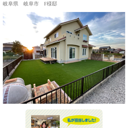
外構エクステリア工事一式
岐阜県 岐阜市 F様邸
ガレージ・車庫まわり
カーポート
サイクルポート
ゲート
ガレージシャッター
土間コンクリート
お庭周り
デッキ
立水栓
格子
門まわり・アプローチ
フェンス
門扉
門塀
門柱
ポスト
表札
テラスまわり
テラス
サンルーム
ガーデンルーム
オーニング
その他