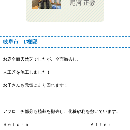
尾河 正教
物置
ブロック積み
塀
植裁
フリーキーワード検索
岐阜市 F様邸
お庭全面天然芝でしたが、全面撤去し、
人工芝を施工しました！
お子さんも元気に走り回れます！
アフロ―チ部分も植栽を撤去し、化粧砂利を敷いています。
Ｂｅｆｏｒｅ Ａｆｔｅｒ