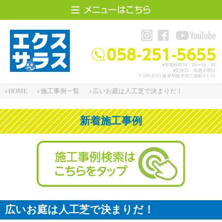
HOME
施工事例
●営業時間10：00〜18：00
●定休日 毎週火曜日
〒500-8335 岐阜県岐阜市三歳町4-1-15
エクスザラスって？
HOME
施工事例一覧
広いお庭は人工芝で決まりだ！
店舗案内
新着施工事例
アクセス
お問い合わせ
スタッフ紹介
施工事例選択
広いお庭は人工芝で決まりだ！
リフォームサイト